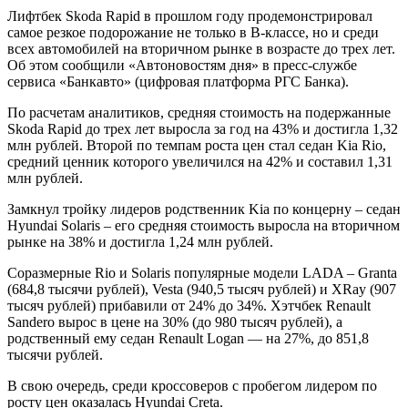
Лифтбек Skoda Rapid в прошлом году продемонстрировал
самое резкое подорожание не только в B-классе, но и среди
всех автомобилей на вторичном рынке в возрасте до трех лет.
Об этом сообщили «Автоновостям дня» в пресс-службе
сервиса «Банкавто» (цифровая платформа РГС Банка).
По расчетам аналитиков, средняя стоимость на подержанные
Skoda Rapid до трех лет выросла за год на 43% и достигла 1,32
млн рублей. Второй по темпам роста цен стал седан Kia Rio,
средний ценник которого увеличился на 42% и составил 1,31
млн рублей.
Замкнул тройку лидеров родственник Kia по концерну – седан
Hyundai Solaris – его средняя стоимость выросла на вторичном
рынке на 38% и достигла 1,24 млн рублей.
Соразмерные Rio и Solaris популярные модели LADA – Granta
(684,8 тысячи рублей), Vesta (940,5 тысяч рублей) и XRay (907
тысяч рублей) прибавили от 24% до 34%. Хэтчбек Renault
Sandero вырос в цене на 30% (до 980 тысяч рублей), а
родственный ему седан Renault Logan — на 27%, до 851,8
тысячи рублей.
В свою очередь, среди кроссоверов с пробегом лидером по
росту цен оказалась Hyundai Creta.