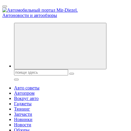
Перейти
к
содержанию
Справочник автомобилиста. Обзор новинок популярных
автобрендов, технические характреристики, фото и
автообзоры. Автотюнинг, тест-драйвы. Шины, диски, резина
Поиск:
Авто советы
Автопром
Вокруг авто
Гаджеты
Тюнинг
Запчасти
Новинки
Новости
Обзоры