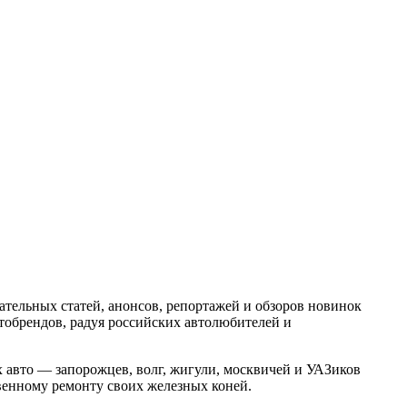
тельных статей, анонсов, репортажей и обзоров новинок
втобрендов, радуя российских автолюбителей и
 авто — запорожцев, волг, жигули, москвичей и УАЗиков
венному ремонту своих железных коней.