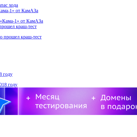
Кама-1» от КамАЗа
 прошел краш-тест
8 году