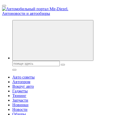
Перейти
к
содержанию
Справочник автомобилиста. Обзор новинок популярных
автобрендов, технические характреристики, фото и
автообзоры. Автотюнинг, тест-драйвы. Шины, диски, резина
Поиск:
Авто советы
Автопром
Вокруг авто
Гаджеты
Тюнинг
Запчасти
Новинки
Новости
Обзоры