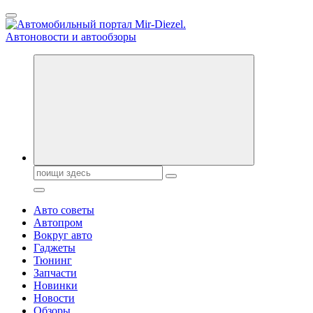
Перейти
к
содержанию
Справочник автомобилиста. Обзор новинок популярных
автобрендов, технические характреристики, фото и
автообзоры. Автотюнинг, тест-драйвы. Шины, диски, резина
Поиск:
Авто советы
Автопром
Вокруг авто
Гаджеты
Тюнинг
Запчасти
Новинки
Новости
Обзоры