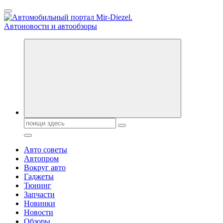
Перейти
к
содержанию
Справочник автомобилиста. Обзор новинок популярных
автобрендов, технические характреристики, фото и
автообзоры. Автотюнинг, тест-драйвы. Шины, диски, резина
Поиск:
Авто советы
Автопром
Вокруг авто
Гаджеты
Тюнинг
Запчасти
Новинки
Новости
Обзоры