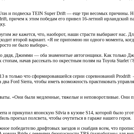
Uras и подвеска TEIN Super Drift — еще три весомых причины. Н
ift, причем к этим победам его привел 16-летний ирландский па
ку.
ругим же кажется, что, наоборот, наши страсти выбирают нас. Д
ходит второй вариант. «Я не припомню ни одного момента, когд
росто не было выбора».
 его дядя, Джимми — оба знаменитые автогонщики. Как только Дж
их стопам, начав рассекать по окрестным полям на Toyota Starlet
13 в только что сформировавшейся серии соревнований Prodrift —
а два Ford Sierra, чтобы иметь возможность практиковать управл
боваты. «Они были медленные, тяжелые и неповоротливые. Они пр
rra и прикупил японскую Silvia в кузове S14, которой было уго
биль проехал полсвета, чтобы очутиться в гараже нашего героя.
ное победителю дрифтовых заездов и снабдив всем, что прописан
A ковши Bride с ремнями безопасности TRS (разработаны для в