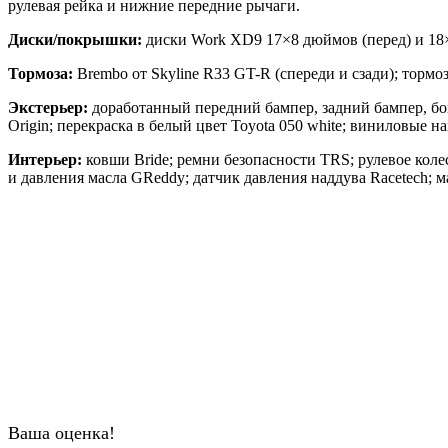
рулевая рейка и нижние передние рычаги.
Диски/покрышки:
диски Work XD9 17×8 дюймов (перед) и 18×9
Тормоза:
Brembo от Skyline R33 GT-R (спереди и сзади); торм
Экстерьер:
доработанный передний бампер, задний бампер, бо
Origin; перекраска в белый цвет Toyota 050 white; виниловые на
Интерьер:
ковши Bride; ремни безопасности TRS; рулевое кол
и давления масла GReddy; датчик давления наддува Racetech; 
Ваша оценка!