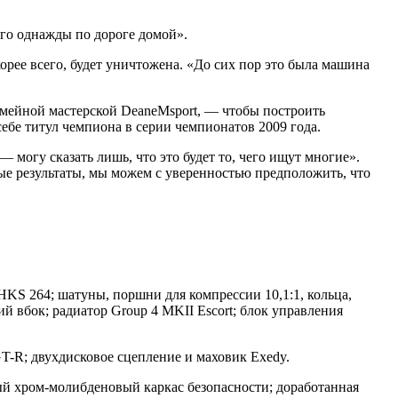
го однажды по дороге домой».
корее всего, будет уничтожена. «До сих пор это была машина
 семейной мастерской DeaneMsport, — чтобы построить
себе титул чемпиона в серии чемпионатов 2009 года.
 могу сказать лишь, что это будет то, чего ищут многие».
ные результаты, мы можем с уверенностью предположить, что
HKS 264; шатуны, поршни для компрессии 10,1:1, кольца,
й вбок; радиатор Group 4 MKII Escort; блок управления
T-R; двухдисковое сцепление и маховик Exedy.
ный хром-молибденовый каркас безопасности; доработанная