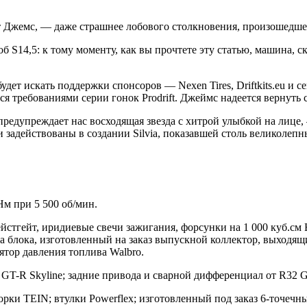
т Джемс, — даже страшнее лобового столкновения, произошедше
б S14,5: к тому моменту, как вы прочтете эту статью, машина, с
будет искать поддержки спонсоров — Nexen Tires, Driftkits.eu и
я требованиями серии гонок Prodrift. Джеймс надеется вернуть 
редупреждает нас восходящая звезда с хитрой улыбкой на лице, —
 задействованы в создании Silvia, показавшей столь великолеп
Нм при 5 500 об/мин.
йстгейт, иридиевые свечи зажигания, форсунки на 1 000 куб.см 
а блока, изготовленный на заказ выпускной коллектор, выходящи
тор давления топлива Walbro.
GT-R Skyline; задние привода и сварной дифференциал от R32 G
порки TEIN; втулки Powerflex; изготовленный под заказ 6-точеч