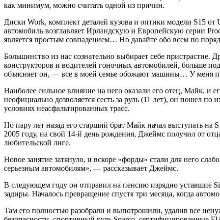
как минимум, можно считать одной из причин.
Диски Work, комплект деталей кузова и оптики модели S15 от 
автомобиль возглавляет Ирландскую и Европейскую серии Prodr
является простым совпадением… Но давайте обо всем по поряд
Большинство из нас сознательно выбирает себе пристрастие. Д
конструкторов и водителей гоночных автомобилей, больше под
объясняет он, — все в моей семье обожают машины… У меня п
Наиболее сильное влияние на него оказали его отец, Майк, и
неофициально дозволяется сесть за руль (11 лет), он пошел по 
условиях неасфальтированных трасс.
Но пару лет назад его старший брат Майк начал выступать на S
2005 году, на свой 14-й день рождения, Джеймс получил от отц
любительской лиге.
Новое занятие затянуло, и вскоре «форды» стали для него сла
серьезным автомобилям», — рассказывает Джеймс.
В следующем году он отправил на пенсию изрядно уставшие Sie
задиры. Началось превращение спустя три месяца, когда автомо
Там его полностью разобрали и выпотрошили, удалив все ненуж
безопасности, спортивный руль Sparco, сертифицированные FI