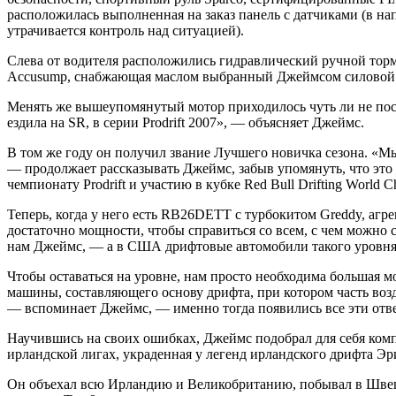
расположилась выполненная на заказ панель с датчиками (в на
утрачивается контроль над ситуацией).
Слева от водителя расположились гидравлический ручной торм
Accusump, снабжающая маслом выбранный Джеймсом силовой 
Менять же вышеупомянутый мотор приходилось чуть ли не пос
ездила на SR, в серии Prodrift 2007», — объясняет Джеймс.
В том же году он получил звание Лучшего новичка сезона. «Мы
— продолжает рассказывать Джеймс, забыв упомянуть, что это п
чемпионату Prodrift и участию в кубке Red Bull Drifting Wor
Теперь, когда у него есть RB26DETT с турбокитом Greddy, аг
достаточно мощности, чтобы справиться со всем, с чем можно с
нам Джеймс, — а в США дрифтовые автомобили такого уровня р
Чтобы оставаться на уровне, нам просто необходима большая м
машины, составляющего основу дрифта, при котором часть возд
— вспоминает Джеймс, — именно тогда появились все эти отве
Научившись на своих ошибках, Джеймс подобрал для себя компл
ирландской лигах, украденная у легенд ирландского дрифта Э
Он объехал всю Ирландию и Великобританию, побывал в Швец