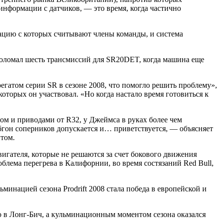
 информации с датчиков, — это время, когда частично
ацию с которых считывают члены команды, и система
поломал шесть трансмиссий для SR20DET, когда машина еще
егатом серии SR в сезоне 2008, что помогло решить проблему»,
которых он участвовал. «Но когда настало время готовиться к
ом и приводами от R32, у Джеймса в руках более чем
обгон соперников допускается и… приветствуется, — объясняет
том.
игателя, которые не решаются за счет бокового движения
облема перегрева в Калифорнии, во время состязаний Red Bull,
минацией сезона Prodrift 2008 стала победа в европейской и
в Лонг-Бич, а кульминационным моментом сезона оказался