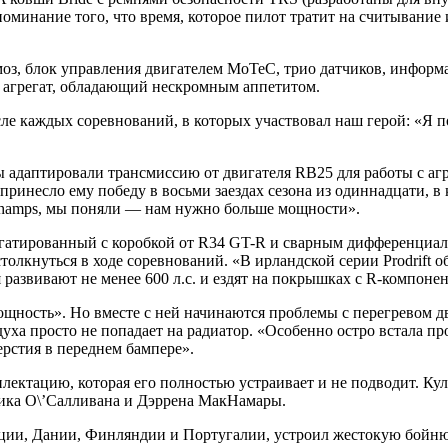
поминание того, что время, которое пилот тратит на считывание
оз, блок управления двигателем MoTeC, трио датчиков, информ
агрегат, обладающий нескромным аппетитом.
ле каждых соревнований, в которых участвовал наш герой: «Я 
 адаптировали трансмиссию от двигателя RB25 для работы с агр
ринесло ему победу в восьми заездах сезона из одиннадцати, в 
ld Champs, мы поняли — нам нужно больше мощности».
регатированный с коробкой от R34 GT-R и сварным дифференциал
толкнуться в ходе соревнований. «В ирландской серии Prodrift 
азвивают не менее 600 л.с. и ездят на покрышках с R-компонен
ощность». Но вместе с ней начинаются проблемы с перегревом дв
уха просто не попадает на радиатор. «Особенно остро встала пр
рстия в переднем бампере».
ектацию, которая его полностью устраивает и не подводит. Куль
рика О\’Салливана и Дэррена МакНамары.
ии, Дании, Финляндии и Португалии, устроил жестокую бойню 