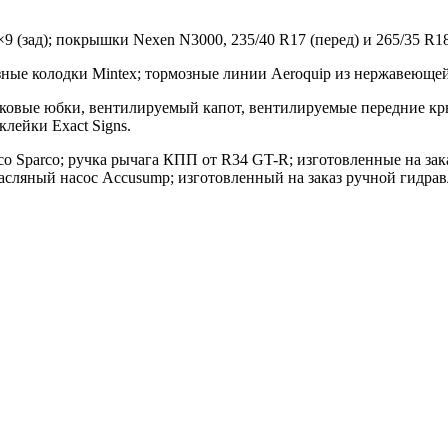
 (зад); покрышки Nexen N3000, 235/40 R17 (перед) и 265/35 R18 
озные колодки Mintex; тормозные линии Aeroquip из нержавеющей
ковые юбки, вентилируемый капот, вентилируемые передние кры
клейки Exact Signs.
есо Sparco; ручка рычага КПП от R34 GT-R; изготовленные на з
масляный насос Accusump; изготовленный на заказ ручной гидра