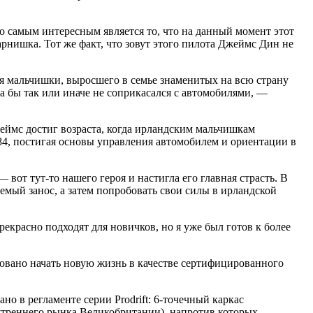
о самым интересным является то, что на данный момент этот
рнишка. Тот же факт, что зовут этого пилота Джеймс Дин не
ля мальчишки, выросшего в семье знаменитых на всю страну
а бы так или иначе не соприкасался с автомобилями, —
еймс достиг возраста, когда ирландским мальчишкам
 \’84, постигая основы управления автомобилем и ориентации в
 вот тут-то нашего героя и настигла его главная страсть. В
яемый занос, а затем попробовать свои силы в ирландской
екрасно подходят для новичков, но я уже был готов к более
товано начать новую жизнь в качестве сертифицированного
о в регламенте серии Prodrift: 6-точечный каркас
нутреннего рынка Великобритании), напротив которых