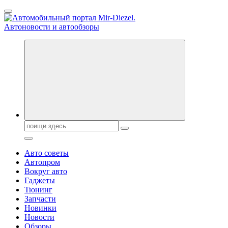
Перейти
к
содержанию
Справочник автомобилиста. Обзор новинок популярных автобре
Поиск:
Авто советы
Автопром
Вокруг авто
Гаджеты
Тюнинг
Запчасти
Новинки
Новости
Обзоры