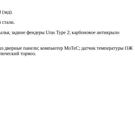
(зад).
 стали.
лья, задние фендеры Uras Type 2; карбоновое антикрыло
аказ дверные панели; компьютер MoTeC; датчик температуры ОЖ
влический тормоз.