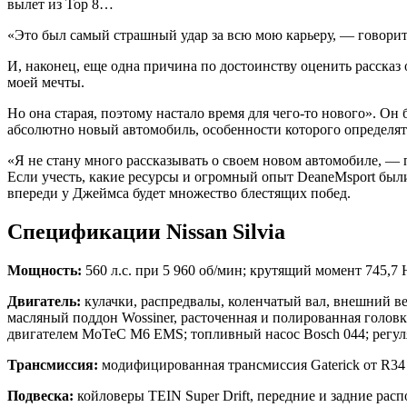
вылет из Top 8…
«Это был самый страшный удар за всю мою карьеру, — говори
И, наконец, еще одна причина по достоинству оценить рассказ о
моей мечты.
Но она старая, поэтому настало время для чего-то нового». Он 
абсолютно новый автомобиль, особенности которого определятс
«Я не стану много рассказывать о своем новом автомобиле, — п
Если учесть, какие ресурсы и огромный опыт DeaneMsport были
впереди у Джеймса будет множество блестящих побед.
Спецификации Nissan Silvia
Мощность:
560 л.с. при 5 960 об/мин; крутящий момент 745,7 
Двигатель:
кулачки, распредвалы, коленчатый вал, внешний ве
масляный поддон Wossiner, расточенная и полированная головк
двигателем MoTeC M6 EMS; топливный насос Bosch 044; регуля
Трансмиссия:
модифицированная трансмиссия Gaterick от R34 
Подвеска:
койловеры TEIN Super Drift, передние и задние рас