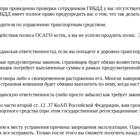
при проведении проверки сотрудником ГИБДД у вас отсутствует в
ИБДД имеет полное право предупредить вас о том, что так делать
одителя по управлению транспортным средством.
действия полиса ОСАГО истек, а вы не успели продлить полис. 
данская ответственность), если вы попадете в дорожно-транспор
е предусмотрены законом, страховщик будет обязан возместить з
ховщик потребует выплаченные суммы в рамках предусмотренно
овора либо о своевременном расторжении его. Многие наверняка
страховая компания будет обязана выплатить по нему, когда наст
жданскую ответственность (либо просто забыли) как требует зак
 части второй ст .12 .37 КоАП Российской Федерации, вам гроз
портного средства (при этом государственные регистрационные 
 к месту устранения причины запрещения эксплуатации. Однако
к все исправить. Только после этого вы сможете получить назад