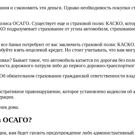
вания и сэкономить эти деньги. Однако необходимость покупки 
 полиса ОСАГО. Существует еще и страховой полис КАСКО, кото
СКО подразумевает страхование от угона автомобиля, страхован
 все банки потребуют от вас заключить страховой полис КАСКО.
буйте взять нецелевой кредит. Но стоит учитывать, что вам мо
вки? Бывает такое, что автомобиль катается по дорогам без пол
поста дорожного патруля либо до первого дорожно-транспортног
 «Об обязательном страховании гражданской ответственности вла
истративное правонарушение, которое установлено кодексом об
ерации.
ния дома.
ез ОСАГО?
ции, вам будет грозить предупреждение либо административный 