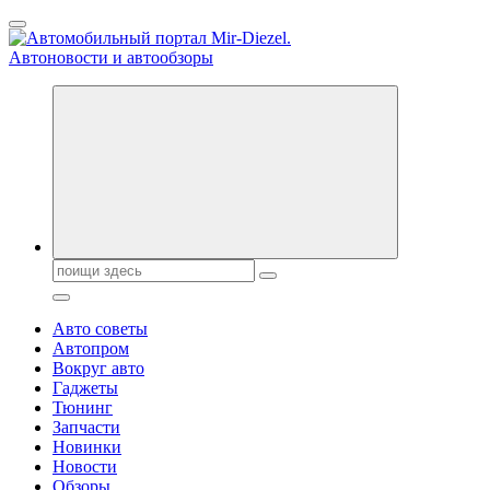
Перейти
к
содержанию
Справочник автомобилиста. Обзор новинок популярных автобре
Поиск:
Авто советы
Автопром
Вокруг авто
Гаджеты
Тюнинг
Запчасти
Новинки
Новости
Обзоры