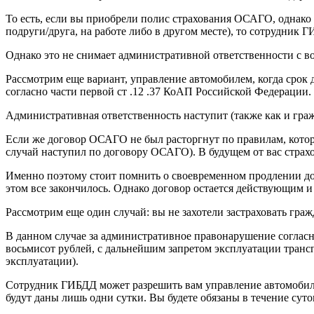
То есть, если вы приобрели полис страхования ОСАГО, однако 
подруги/друга, на работе либо в другом месте), то сотрудник Г
Однако это не снимает административной ответственности с в
Рассмотрим еще вариант, управление автомобилем, когда срок 
согласно части первой ст .12 .37 КоАП Российской Федерации.
Административная ответственность наступит (также как и граж
Если же договор ОСАГО не был расторгнут по правилам, которы
случай наступил по договору ОСАГО). В будущем от вас стра
Именно поэтому стоит помнить о своевременном продлении дог
этом все закончилось. Однако договор остается действующим и 
Рассмотрим еще один случай: вы не захотели застраховать гра
В данном случае за административное правонарушение согласно
восьмисот рублей, с дальнейшим запретом эксплуатации транс
эксплуатации).
Сотрудник ГИБДД может разрешить вам управление автомобилем
будут даны лишь одни сутки. Вы будете обязаны в течение суто