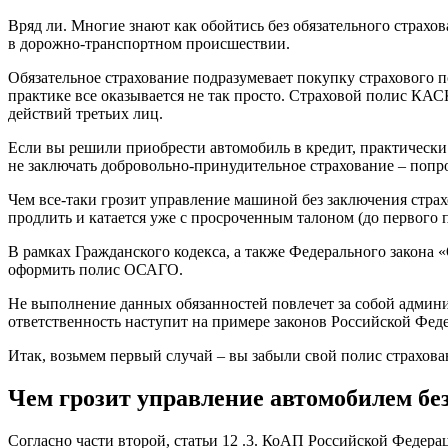
Вряд ли. Многие знают как обойтись без обязательного страхо
в дорожно-транспортном происшествии.
Обязательное страхование подразумевает покупку страхового
практике все оказывается не так просто. Страховой полис КА
действий третьих лиц.
Если вы решили приобрести автомобиль в кредит, практически
не заключать добровольно-принудительное страхование – попро
Чем все-таки грозит управление машиной без заключения страхо
продлить и катается уже с просроченным талоном (до первого 
В рамках Гражданского кодекса, а также Федерального закона
оформить полис ОСАГО.
Не выполнение данных обязанностей повлечет за собой админ
ответственность наступит на примере законов Российской Фед
Итак, возьмем первый случай – вы забыли свой полис страхова
Чем грозит управление автомобилем б
Согласно части второй, статьи 12 .3. КоАП Российской Федера