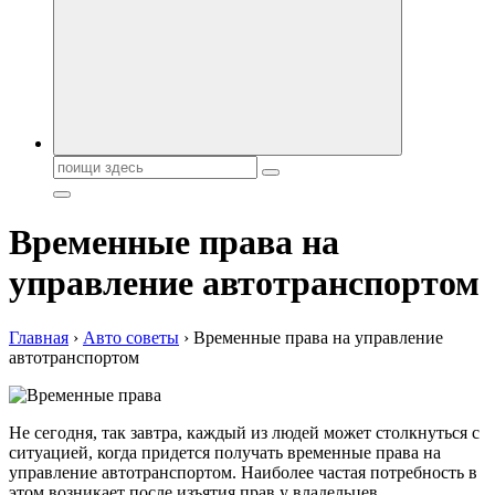
автобрендов, технические характреристики, фото и
автообзоры. Автотюнинг, тест-драйвы. Шины, диски, резина
Поиск:
Временные права на
управление автотранспортом
Главная
›
Авто советы
›
Временные права на управление
автотранспортом
Не сегодня, так завтра, каждый из людей может столкнуться с
ситуацией, когда придется получать временные права на
управление автотранспортом. Наиболее частая потребность в
этом возникает после изъятия прав у владельцев