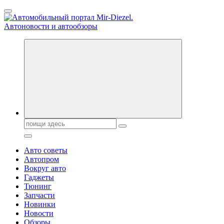
Перейти
к
содержанию
Справочник автомобилиста. Обзор новинок популярных
автобрендов, технические характреристики, фото и
автообзоры. Автотюнинг, тест-драйвы. Шины, диски, резина
Поиск:
Авто советы
Автопром
Вокруг авто
Гаджеты
Тюнинг
Запчасти
Новинки
Новости
Обзоры