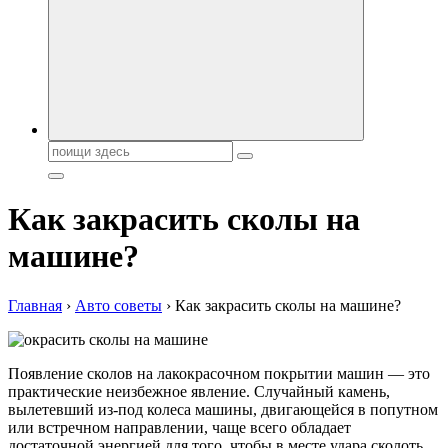
автобрендов, технические характреристики, фото и
автообзоры. Автотюнинг, тест-драйвы. Шины, диски, резина
Поиск:
Как закрасить сколы на
машине?
Главная
›
Авто советы
›
Как закрасить сколы на машине?
Появление сколов на лакокрасочном покрытии машин — это
практические неизбежное явление. Случайный камень,
вылетевший из-под колеса машины, двигающейся в попутном
или встречном направлении, чаще всего обладает
достаточной энергией для того, чтобы в месте удара сколоть