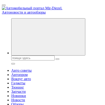
Перейти
к
содержанию
Справочник автомобилиста. Обзор новинок популярных
автобрендов, технические характреристики, фото и
автообзоры. Автотюнинг, тест-драйвы. Шины, диски, резина
Поиск:
Авто советы
Автопром
Вокруг авто
Гаджеты
Тюнинг
Запчасти
Новинки
Новости
Обзоры