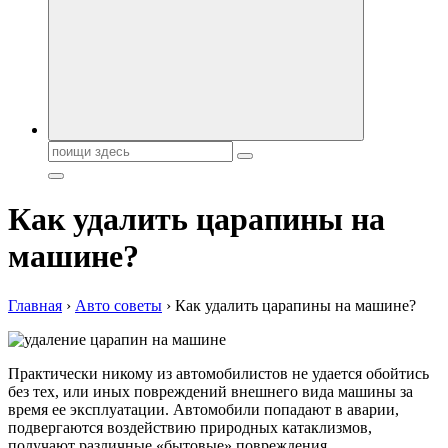
автобрендов, технические характреристики, фото и
автообзоры. Автотюнинг, тест-драйвы. Шины, диски, резина
Поиск:
Как удалить царапины на
машине?
Главная
›
Авто советы
›
Как удалить царапины на машине?
Практически никому из автомобилистов не удается обойтись
без тех, или иных повреждений внешнего вида машины за
время ее эксплуатации. Автомобили попадают в аварии,
подвергаются воздействию природных катаклизмов,
получают различные «бытовые» повреждения.