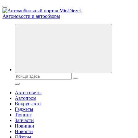
Перейти
к
содержанию
Справочник автомобилиста. Обзор новинок популярных
автобрендов, технические характреристики, фото и
автообзоры. Автотюнинг, тест-драйвы. Шины, диски, резина
Поиск:
Авто советы
Автопром
Вокруг авто
Гаджеты
Тюнинг
Запчасти
Новинки
Новости
Обзоры