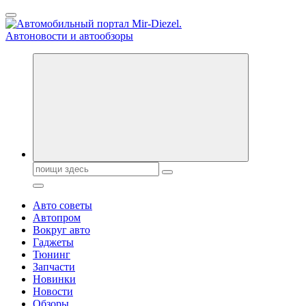
Перейти
к
содержанию
Справочник автомобилиста. Обзор новинок популярных
автобрендов, технические характреристики, фото и
автообзоры. Автотюнинг, тест-драйвы. Шины, диски, резина
Поиск:
Авто советы
Автопром
Вокруг авто
Гаджеты
Тюнинг
Запчасти
Новинки
Новости
Обзоры