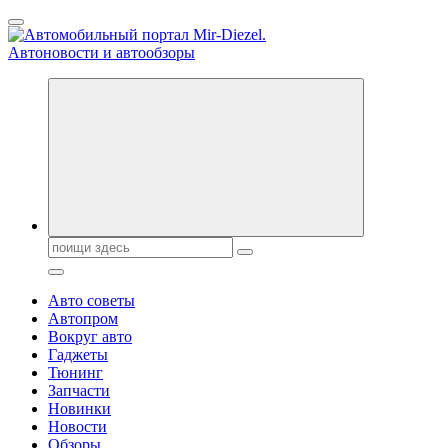
Перейти
к
содержанию
Справочник автомобилиста. Обзор новинок популярных
автобрендов, технические характреристики, фото и
автообзоры. Автотюнинг, тест-драйвы. Шины, диски, резина
Поиск:
Авто советы
Автопром
Вокруг авто
Гаджеты
Тюнинг
Запчасти
Новинки
Новости
Обзоры