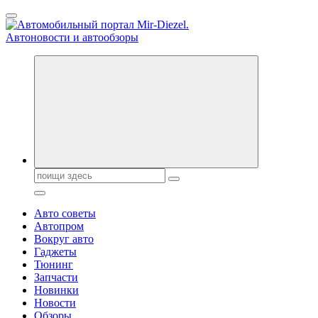
Перейти
к
содержанию
Справочник автомобилиста. Обзор новинок популярных
автобрендов, технические характреристики, фото и
автообзоры. Автотюнинг, тест-драйвы. Шины, диски, резина
Поиск:
Авто советы
Автопром
Вокруг авто
Гаджеты
Тюнинг
Запчасти
Новинки
Новости
Обзоры