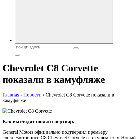
автобрендов, технические характреристики, фото и
автообзоры. Автотюнинг, тест-драйвы. Шины, диски, резина
Поиск:
Chevrolet C8 Corvette
показали в камуфляже
Главная
›
Новости
›
Chevrolet C8 Corvette показали в
камуфляже
Как выглядит новый спорткар.
General Motors официально подтвердил премьеру
среднемоторного C8 Chevrolet Corvette в текущем году. Новый