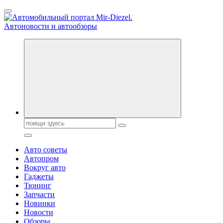
Перейти
к
содержанию
Справочник автомобилиста. Обзор новинок популярных
автобрендов, технические характреристики, фото и
автообзоры. Автотюнинг, тест-драйвы. Шины, диски, резина
Поиск:
Авто советы
Автопром
Вокруг авто
Гаджеты
Тюнинг
Запчасти
Новинки
Новости
Обзоры