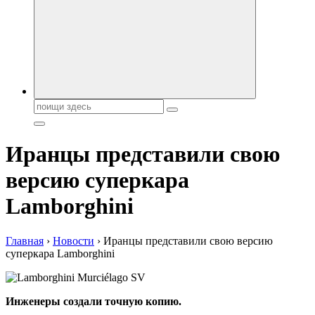
автобрендов, технические характреристики, фото и
автообзоры. Автотюнинг, тест-драйвы. Шины, диски, резина
Поиск:
Иранцы представили свою
версию суперкара
Lamborghini
Главная
›
Новости
›
Иранцы представили свою версию
суперкара Lamborghini
Инженеры создали точную копию.