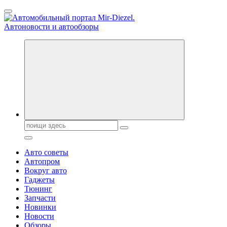
Перейти
к
содержанию
Справочник автомобилиста. Обзор новинок популярных
автобрендов, технические характреристики, фото и
автообзоры. Автотюнинг, тест-драйвы. Шины, диски, резина
Поиск:
Авто советы
Автопром
Вокруг авто
Гаджеты
Тюнинг
Запчасти
Новинки
Новости
Обзоры