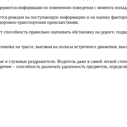
держится информация по изменению поведения с момента попада
жается реакция на поступающую информацию и на оценку фактор
к дорожно-транспортным происшествиям.
 способность правильно оценивать обстановку на дороге, подш
онялки на трассе, выезжая на полосы встречного движения, выс
е и слуховые раздражители. Водитель даже в самой легкой степ
рение – способность различать удаленность предметов, опреде