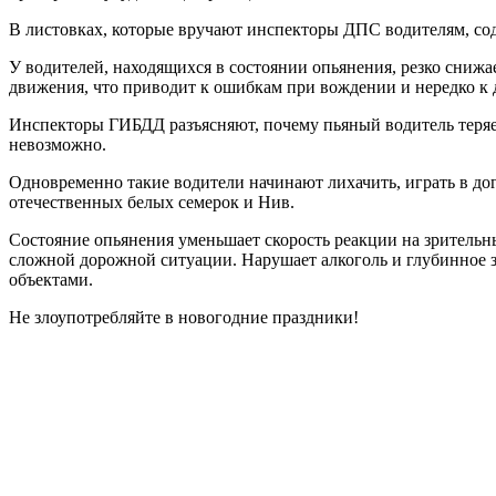
В листовках, которые вручают инспекторы ДПС водителям, со
У водителей, находящихся в состоянии опьянения, резко сни
движения, что приводит к ошибкам при вождении и нередко 
Инспекторы ГИБДД разъясняют, почему пьяный водитель теряет
невозможно.
Одновременно такие водители начинают лихачить, играть в дог
отечественных белых семерок и Нив.
Состояние опьянения уменьшает скорость реакции на зрительны
сложной дорожной ситуации. Нарушает алкоголь и глубинное з
объектами.
Не злоупотребляйте в новогодние праздники!