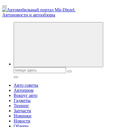
Перейти
к
содержанию
Справочник автомобилиста. Обзор новинок популярных автобре
Поиск:
Авто советы
Автопром
Вокруг авто
Гаджеты
Тюнинг
Запчасти
Новинки
Новости
Обзоры