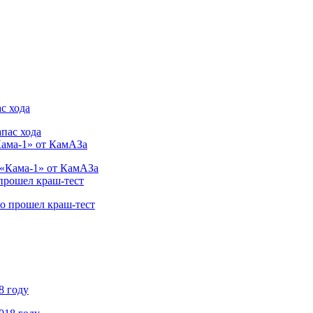
с хода
Кама-1» от КамАЗа
 прошел краш-тест
8 году