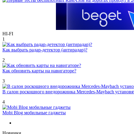
HI-FI
1
Как выбрать радар-детектор (антирадар)?
2
Как обновить карты на навигаторе?
3
В салон роскошного внедорожника Mercedes-Maybach установ
4
Mobi Blog мобильные гаджеты
Новинки