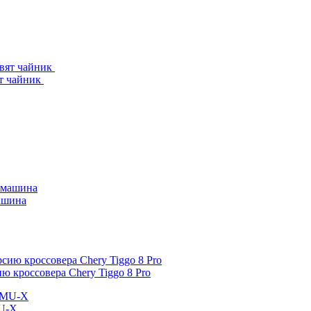
ят чайник
машина
 кроссовера Chery Tiggo 8 Pro
MU-X