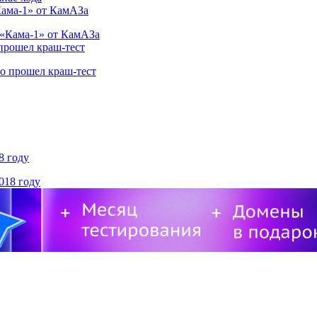
Кама-1» от КамАЗа
 прошел краш-тест
8 году