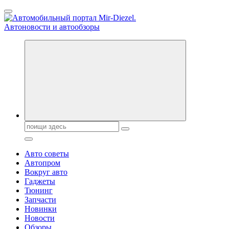
Перейти
к
содержанию
Справочник автомобилиста. Обзор новинок популярных автобре
Поиск:
Авто советы
Автопром
Вокруг авто
Гаджеты
Тюнинг
Запчасти
Новинки
Новости
Обзоры