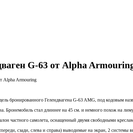
аген G-63 от Alpha Armourin
 Alpha Armouring
дель бронированного Гелендвагена G-63 AMG, под кодовым назв
а. Бронемобиль стал длиннее на 45 см. и немного похож на лим
салон частного самолета, оснащенный двумя свободными кресл
реди, сзади, слева и справа) выводимые на экран, 2 системы вн