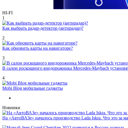
HI-FI
1
Как выбрать радар-детектор (антирадар)?
2
Как обновить карты на навигаторе?
3
В салон роскошного внедорожника Mercedes-Maybach установ
4
Mobi Blog мобильные гаджеты
Новинки
На «АвтоВАЗе» началось производство Lada Iskra. Что это за 