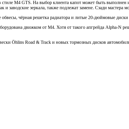
в стиле M4 GTS. На выбор клиента капот может быть выполнен из
 и заводские зеркала, также подлежат замене. Сзади мастера м
бвесы, чёрная решетка радиатора и литые 20-дюймовые диски
орудована движком от M4. Хотя от такого апгрейда Alpha-N реш
вески Öhlins Road & Track и новых тормозных дисков автомобил