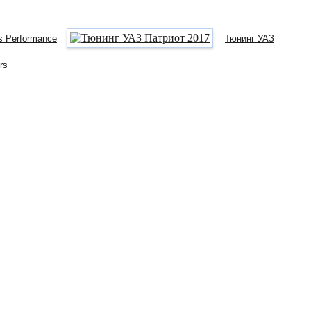
as Performance
Тюнинг УАЗ
rs