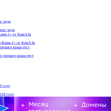
с хода
Кама-1» от КамАЗа
 прошел краш-тест
8 году