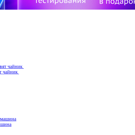
ят чайник
машина