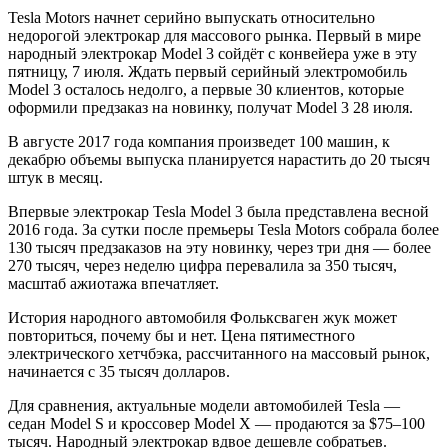
Tesla Motors начнет серийно выпускать относительно
недорогой электрокар для массового рынка. Первый в мире
народный электрокар Model 3 сойдёт с конвейера уже в эту
пятницу, 7 июля. Ждать первый серийный электромобиль
Model 3 осталось недолго, а первые 30 клиентов, которые
оформили предзаказ на новинку, получат Model 3 28 июля.
В августе 2017 года компания произведет 100 машин, к
декабрю объемы выпуска планируется нарастить до 20 тысяч
штук в месяц.
Впервые электрокар Tesla Model 3 была представлена весной
2016 года. За сутки после премьеры Tesla Motors собрала более
130 тысяч предзаказов на эту новинку, через три дня — более
270 тысяч, через неделю цифра перевалила за 350 тысяч,
масштаб ажиотажа впечатляет.
История народного автомобиля Фольксваген жук может
повториться, почему бы и нет. Цена пятиместного
электрического хетчбэка, рассчитанного на массовый рынок,
начинается с 35 тысяч долларов.
Для сравнения, актуальные модели автомобилей Tesla —
седан Model S и кроссовер Model X — продаются за $75–100
тысяч. Народный электрокар вдвое дешевле собратьев.