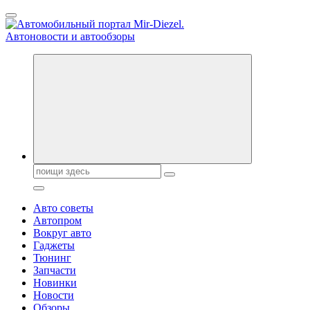
Перейти
к
содержанию
Справочник автомобилиста. Обзор новинок популярных
автобрендов, технические характреристики, фото и
автообзоры. Автотюнинг, тест-драйвы. Шины, диски, резина
Поиск:
Авто советы
Автопром
Вокруг авто
Гаджеты
Тюнинг
Запчасти
Новинки
Новости
Обзоры