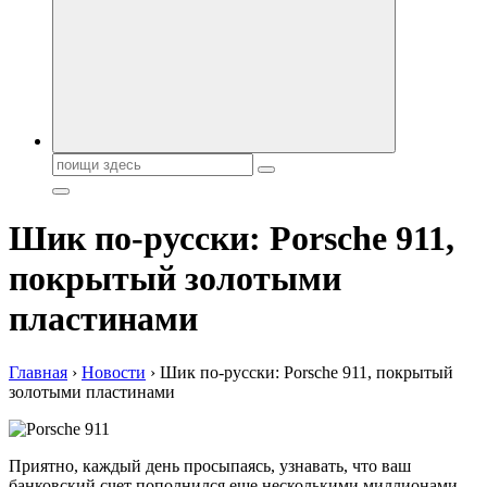
автобрендов, технические характреристики, фото и
автообзоры. Автотюнинг, тест-драйвы. Шины, диски, резина
Поиск:
Шик по-русски: Porsche 911,
покрытый золотыми
пластинами
Главная
›
Новости
›
Шик по-русски: Porsche 911, покрытый
золотыми пластинами
Приятно, каждый день просыпаясь, узнавать, что ваш
банковский счет пополнился еще несколькими миллионами