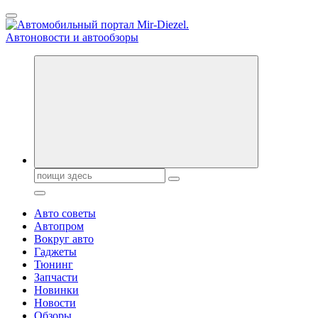
Перейти
к
содержанию
Справочник автомобилиста. Обзор новинок популярных
автобрендов, технические характреристики, фото и
автообзоры. Автотюнинг, тест-драйвы. Шины, диски, резина
Поиск:
Авто советы
Автопром
Вокруг авто
Гаджеты
Тюнинг
Запчасти
Новинки
Новости
Обзоры