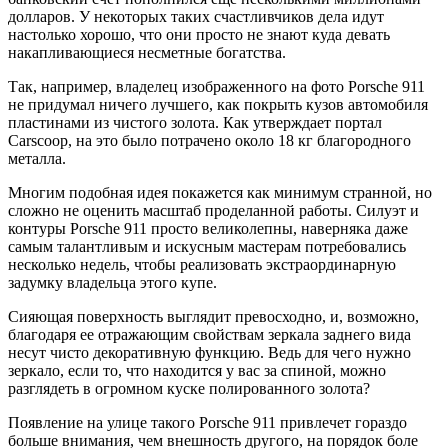
долларов. У некоторых таких счастливчиков дела идут
настолько хорошо, что они просто не знают куда девать
накапливающиеся несметные богатства.
Так, например, владелец изображенного на фото Porsche 911
не придумал ничего лучшего, как покрыть кузов автомобиля
пластинами из чистого золота. Как утверждает портал
Carscoop, на это было потрачено около 18 кг благородного
металла.
Многим подобная идея покажется как минимум странной, но
сложно не оценить масштаб проделанной работы. Силуэт и
контуры Porsche 911 просто великолепны, наверняка даже
самым талантливым и искусным мастерам потребовались
несколько недель, чтобы реализовать экстраординарную
задумку владельца этого купе.
Сияющая поверхность выглядит превосходно, и, возможно,
благодаря ее отражающим свойствам зеркала заднего вида
несут чисто декоративную функцию. Ведь для чего нужно
зеркало, если то, что находится у вас за спиной, можно
разглядеть в огромном куске полированного золота?
Появление на улице такого Porsche 911 привлечет гораздо
больше внимания, чем внешность другого, на порядок боле