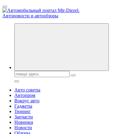
Перейти
к
содержанию
Справочник автомобилиста. Обзор новинок популярных
автобрендов, технические характреристики, фото и
автообзоры. Автотюнинг, тест-драйвы. Шины, диски, резина
Поиск:
Авто советы
Автопром
Вокруг авто
Гаджеты
Тюнинг
Запчасти
Новинки
Новости
Обзоры