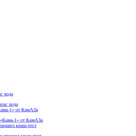
с хода
Кама-1» от КамАЗа
 прошел краш-тест