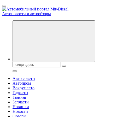
Перейти
к
содержанию
Справочник автомобилиста. Обзор новинок популярных
автобрендов, технические характреристики, фото и
автообзоры. Автотюнинг, тест-драйвы. Шины, диски, резина
Поиск:
Авто советы
Автопром
Вокруг авто
Гаджеты
Тюнинг
Запчасти
Новинки
Новости
Обзоры