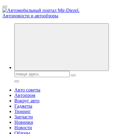
Перейти
к
содержанию
Справочник автомобилиста. Обзор новинок популярных
автобрендов, технические характреристики, фото и
автообзоры. Автотюнинг, тест-драйвы. Шины, диски, резина
Поиск:
Авто советы
Автопром
Вокруг авто
Гаджеты
Тюнинг
Запчасти
Новинки
Новости
Обзоры