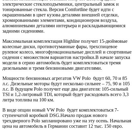
электрические стеклоподъемники, центральный замок и
тонированные стекла. Версия Comfortline будет идти с
окрашенными в цвет кузова деталями внешней отделки,
хромированными элементами, кондиционером воздуха,
алюминиевыми деталями интерьера и раскладывающимися
задними сидениями.
Максимальная комплектация Highline получит 15-дюймовые
колесные диски, противотуманные фары, трехспицевое
рулевое колесо, многофункциональные дисплей и спортивные
сидения с множеством вариантов настройки.В начале запуска
модели в серию автомобиль будет комплектоваться тремя
дизельными и тремя бензиновыми двигателями.
Мощности бензиновых агрегатов VW Polo будут 60, 70 и 85
л.с. Дизельные моторы будут несколько сильнее – 75, 90 и 105
л.с. В будущем Polo получит еще два двигателя: 105-сильный
TSI и 1,2-литровый TDI, который будет расходовать всего 3,3
литра топлива на 100 км.
В виде опции новый VW Polo будет комплектоваться 7-
ступенчатой коробкой DSG.Начало продаж нового
трехдверного Polo запланировано уже на эту осень. Начальная
цена на автомобиль в Германии составит 12 тыс. 150 евро.