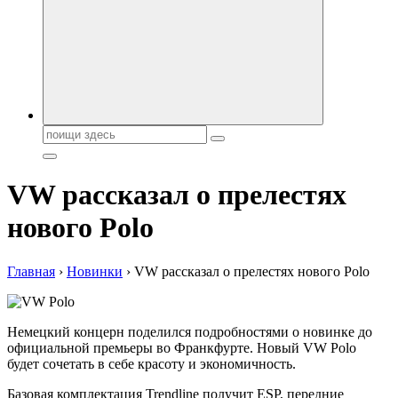
автобрендов, технические характреристики, фото и
автообзоры. Автотюнинг, тест-драйвы. Шины, диски, резина
Поиск:
VW рассказал о прелестях
нового Polo
Главная
›
Новинки
›
VW рассказал о прелестях нового Polo
Немецкий концерн поделился подробностями о новинке до
официальной премьеры во Франкфурте. Новый VW Polo
будет сочетать в себе красоту и экономичность.
Базовая комплектация Trendline получит ESP, передние