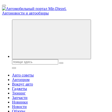
Перейти
к
содержанию
Справочник автомобилиста. Обзор новинок популярных
автобрендов, технические характреристики, фото и
автообзоры. Автотюнинг, тест-драйвы. Шины, диски, резина
Поиск:
Авто советы
Автопром
Вокруг авто
Гаджеты
Тюнинг
Запчасти
Новинки
Новости
Обзоры