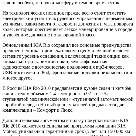
салоне особую, теплую атмосферу в темное время суток.
Из технологических новинок прежде всего стоит отметить
электрический усилитель рулевого управления с переменным
усилием в зависимости от скорости движения и угла поворота
колес, который обеспечивает легкое маневрирование в городе
и уверенное движение по загородной трассе.
Обновленный KIA Rio сохранил все основные преимущества
предшественника: привлекательную цену и лучший в своем
сегменте уровень оснащения, включающий такие опции как
климат-контроль, зимний пакет, мультиформатная
аудиосистема с возможностью подключения mp3-плееров,
USB-носителей и iPod, фронтальные подушки безопасности и
многое другое.
В России KIA Rio 2010 предлагается в кузове седан и хетчбэк,
с двигателем объемом 1.4 л мощностью 97 л.с. с 5-
ступенчатой механической или 4-ступенчатой автоматической
коробкой передач.На выбор покупателей предлагается две
комплектации – Комфорт и Люкс.
Дополнительным аргументом в пользу покупки нового KIA
Rio 2010 являются специальные программы компании KIA
Motors: уникальный гарантийный срок (5 лет или 150 000 км