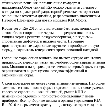
технические решения, повышающие комфорт и
надежность.Обновленный Rio можно отличить с первого
взгляда по характерной радиаторной решетке, которая стала
основным элементом дизайна, разработанного знаменитым
Петером Шрайером для новых моделей KIA Motors.
Кроме того, Rio 2010 получил новые бамперы, придающие
автомобилю спортивные черты – в переднем появилась
хищная черная решетка воздухозаборника, а в заднем –
спортивный диффузор в нижней части. Передние
противотуманные фары стали крупнее и приобрели новую
форму, а глушитель теперь сияет хромированной насадкой.
Головные фары обновленного Rio имеют черную окантовку,
придающую передней части автомобиля более выразительный
вид. Молдинги на дверях, ранее имевшие черный цвет, теперь
окрашиваются в цвет кузова, создавая эффектный и
законченный образ.
Салон претерпел не менее значительные изменения. Наиболее
заметные из них – новая форма подголовников, новое рулевое
колесо со сдвоенной нижней спицей, рычаг КПП с
измененной отделкой и полностью обновленная панель
приборов. Все приборные шкалы и органы управления KIA
Rio 2010 теперь имеют красную подсветку, которая создает в