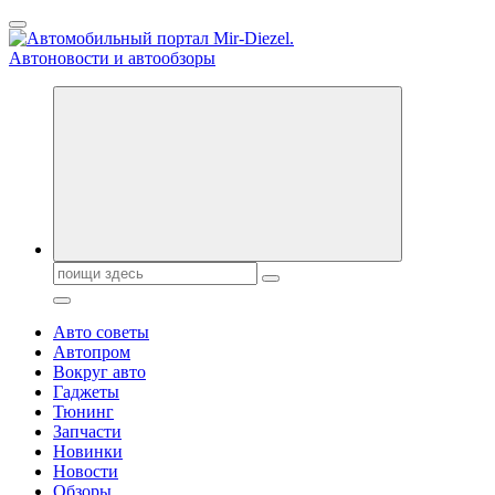
Перейти
к
содержанию
Справочник автомобилиста. Обзор новинок популярных
автобрендов, технические характреристики, фото и
автообзоры. Автотюнинг, тест-драйвы. Шины, диски, резина
Поиск:
Авто советы
Автопром
Вокруг авто
Гаджеты
Тюнинг
Запчасти
Новинки
Новости
Обзоры