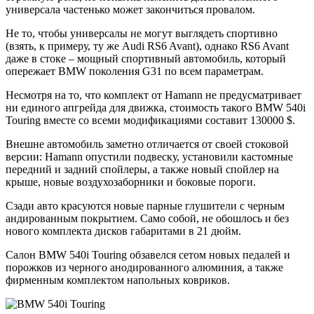
универсала частенько может закончиться провалом.
Не то, чтобы универсалы не могут выглядеть спортивно
(взять, к примеру, ту же Audi RS6 Avant), однако RS6 Avant
даже в стоке – мощный спортивный автомобиль, который
опережает BMW поколения G31 по всем параметрам.
Несмотря на то, что комплект от Hamann не предусматривает
ни единого апгрейда для движка, стоимость такого BMW 540i
Touring вместе со всеми модификациями составит 130000 $.
Внешне автомобиль заметно отличается от своей стоковой
версии: Hamann опустили подвеску, установили кастомные
передний и задний спойлеры, а также новый спойлер на
крыше, новые воздухозаборники и боковые пороги.
Сзади авто красуются новые парные глушители с черным
андированным покрытием. Само собой, не обошлось и без
нового комплекта дисков габаритами в 21 дюйм.
Салон BMW 540i Touring обзавелся сетом новых педалей и
порожков из черного анодированного алюминия, а также
фирменным комплектом напольных ковриков.