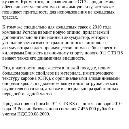
кузовом. Кроме того, по сравнению с GT3 аэродинамика
обеспечивает увеличенную прижимную силу, что также
повышает пригодность для использования на кольцевых
трассах.
К тому же специально для кольцевых трасс с 2010 года
компания Porsche вводит новую опцию: прилагаемый
дополнительно литий-ионный аккумулятор, который
устанавливается вместо традиционного свинцового
аккумулятора и дает преимущество по массе более десяти
килограмм.Близость к гоночному спорту нового 911 GT3 RS
выдает также его динамичная внешность.
Это, в частности, выражается в низкой посадке, новом
большом заднем спойлере из материала, имитирующего
текстуру карбона (CFK), с оригинальными алюминиевыми
опорами крыла, в сдвоенном выпускном патрубке легкого
глушителя из титана, а также в специально разработанных
передней и задней частях.
Продажа нового Porsche 911 GT3 RS начнется в январе 2010
года. В России базовая цена составит 7 455 000 рублей с
учетом НДС.20.08.2009.