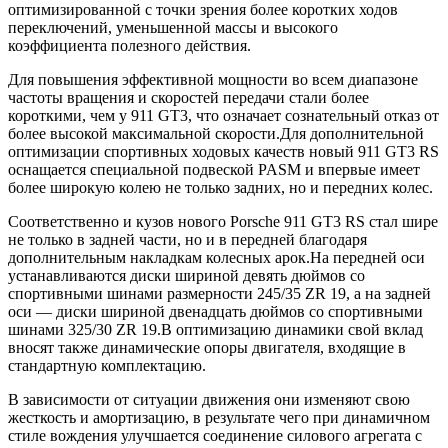
оптимизированной с точки зрения более коротких ходов
переключений, уменьшенной массы и высокого
коэффициента полезного действия.
Для повышения эффективной мощности во всем диапазоне
частоты вращения и скоростей передачи стали более
короткими, чем у 911 GT3, что означает сознательный отказ от
более высокой максимальной скорости.Для дополнительной
оптимизации спортивных ходовых качеств новый 911 GT3 RS
оснащается специальной подвеской PASM и впервые имеет
более широкую колею не только задних, но и передних колес.
Соответственно и кузов нового Porsche 911 GT3 RS стал шире
не только в задней части, но и в передней благодаря
дополнительным накладкам колесных арок.На передней оси
устанавливаются диски шириной девять дюймов со
спортивными шинами размерности 245/35 ZR 19, а на задней
оси — диски шириной двенадцать дюймов со спортивными
шинами 325/30 ZR 19.В оптимизацию динамики свой вклад
вносят также динамические опоры двигателя, входящие в
стандартную комплектацию.
В зависимости от ситуации движения они изменяют свою
жесткость и амортизацию, в результате чего при динамичном
стиле вождения улучшается соединение силового агрегата с