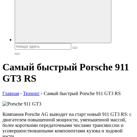
автобрендов, технические характреристики, фото и
автообзоры. Автотюнинг, тест-драйвы. Шины, диски, резина
Поиск:
Самый быстрый Porsche 911
GT3 RS
Главная
›
Тюнинг
›
Самый быстрый Porsche 911 GT3 RS
Компания Porsche AG выводит на старт новый 911 GT3 RS: с
двигателем повышенной мощности, уменьшенной массой,
более короткими передаточными числами трансмиссии и
усовершенствованными компонентами кузова и ходовой
части.