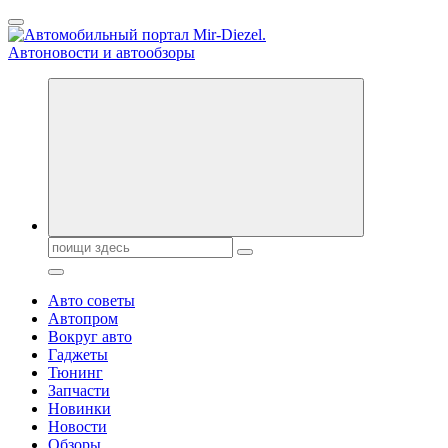
Перейти
к
содержанию
Справочник автомобилиста. Обзор новинок популярных
автобрендов, технические характреристики, фото и
автообзоры. Автотюнинг, тест-драйвы. Шины, диски, резина
Поиск:
Авто советы
Автопром
Вокруг авто
Гаджеты
Тюнинг
Запчасти
Новинки
Новости
Обзоры