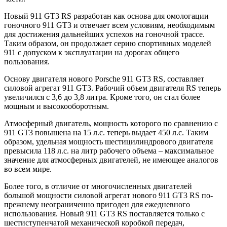
Новый 911 GT3 RS разработан как основа для омологации
гоночного 911 GT3 и отвечает всем условиям, необходимым
для достижения дальнейших успехов на гоночной трассе.
Таким образом, он продолжает серию спортивных моделей
911 с допуском к эксплуатации на дорогах общего
пользования.
Основу двигателя нового Porsche 911 GT3 RS, составляет
силовой агрегат 911 GT3. Рабочий объем двигателя RS теперь
увеличился с 3,6 до 3,8 литра. Кроме того, он стал более
мощным и высокооборотным.
Атмосферный двигатель, мощность которого по сравнению с
911 GT3 повышена на 15 л.с. теперь выдает 450 л.с. Таким
образом, удельная мощность шестицилиндрового двигателя
превысила 118 л.с. на литр рабочего объема – максимальное
значение для атмосферных двигателей, не имеющее аналогов
во всем мире.
Более того, в отличие от многочисленных двигателей
большой мощности силовой агрегат нового 911 GT3 RS по-
прежнему неограниченно пригоден для ежедневного
использования. Новый 911 GT3 RS поставляется только с
шестиступенчатой механической коробкой передач,