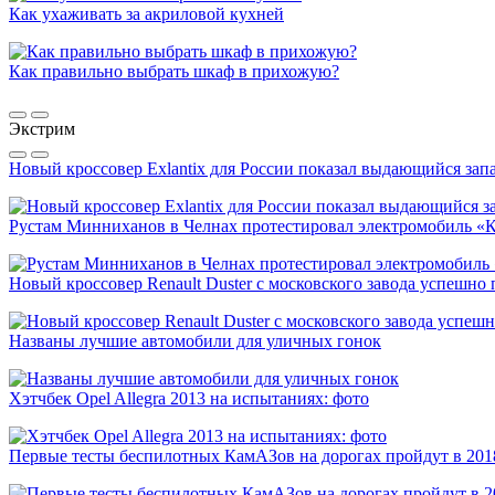
Как ухаживать за акриловой кухней
Как правильно выбрать шкаф в прихожую?
Экстрим
Новый кроссовер Exlantix для России показал выдающийся запа
Рустам Минниханов в Челнах протестировал электромобиль «
Новый кроссовер Renault Duster с московского завода успешно
Названы лучшие автомобили для уличных гонок
Хэтчбек Opel Allegra 2013 на испытаниях: фото
Первые тесты беспилотных КамАЗов на дорогах пройдут в 201