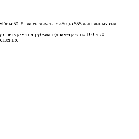
Drive50i была увеличена с 450 до 555 лошадиных сил.
с четырьмя патрубками (диаметром по 100 и 70
тственно.