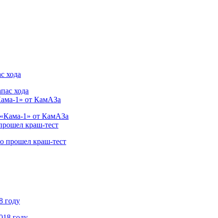
с хода
Кама-1» от КамАЗа
 прошел краш-тест
8 году