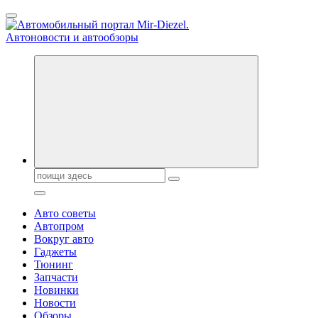
Перейти
к
содержанию
Справочник автомобилиста. Обзор новинок популярных автобре
Поиск:
Авто советы
Автопром
Вокруг авто
Гаджеты
Тюнинг
Запчасти
Новинки
Новости
Обзоры