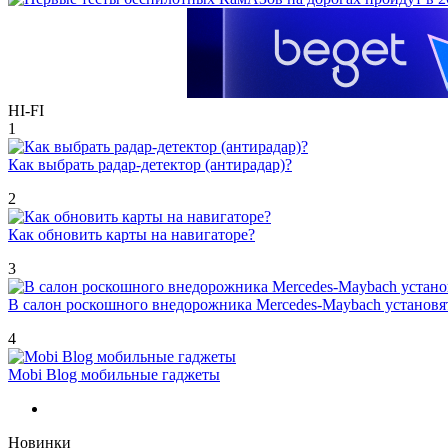
HI-FI
1
Как выбрать радар-детектор (антирадар)?
2
Как обновить карты на навигаторе?
3
В салон роскошного внедорожника Mercedes-Maybach установ
4
Mobi Blog мобильные гаджеты
Новинки