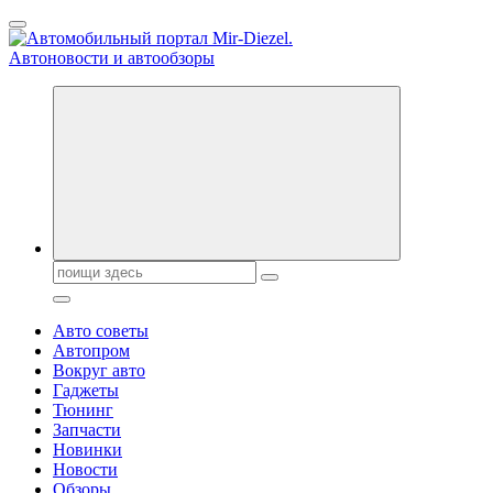
Перейти
к
содержанию
Справочник автомобилиста. Обзор новинок популярных автобре
Поиск:
Авто советы
Автопром
Вокруг авто
Гаджеты
Тюнинг
Запчасти
Новинки
Новости
Обзоры