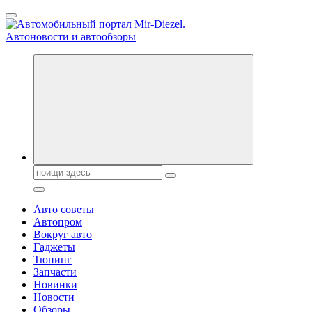
Перейти
к
содержанию
Справочник автомобилиста. Обзор новинок популярных
автобрендов, технические характреристики, фото и
автообзоры. Автотюнинг, тест-драйвы. Шины, диски, резина
Поиск:
Авто советы
Автопром
Вокруг авто
Гаджеты
Тюнинг
Запчасти
Новинки
Новости
Обзоры