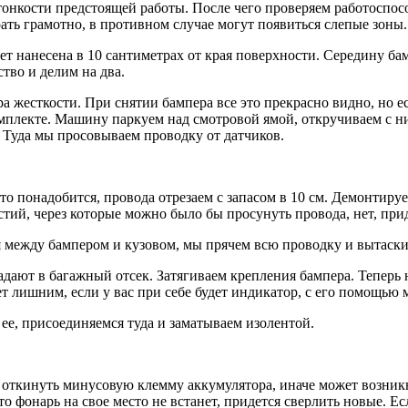
 тонкости предстоящей работы. После чего проверяем работоспо
ать грамотно, в противном случае могут появиться слепые зоны.
ет нанесена в 10 сантиметрах от края поверхности. Середину ба
тво и делим на два.
 жесткости. При снятии бампера все это прекрасно видно, но ес
омплекте. Машину паркуем над смотровой ямой, откручиваем с н
. Туда мы просовываем проводку от датчиков.
это понадобится, провода отрезаем с запасом в 10 см. Демонти
тий, через которые можно было бы просунуть провода, нет, прид
я между бампером и кузовом, мы прячем всю проводку и вытаски
дают в багажный отсек. Затягиваем крепления бампера. Теперь
ет лишним, если у вас при себе будет индикатор, с его помощью
ее, присоединяемся туда и заматываем изолентой.
но откинуть минусовую клемму аккумулятора, иначе может возник
о фонарь на свое место не встанет, придется сверлить новые. Е