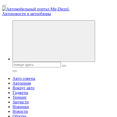
Перейти
к
содержанию
Справочник автомобилиста. Обзор новинок популярных автобре
Поиск:
Авто советы
Автопром
Вокруг авто
Гаджеты
Тюнинг
Запчасти
Новинки
Новости
Обзоры