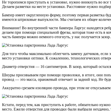
Не торопимся приступать к установке, нужно вникнуть во все
Делаем разметки на месте установки. Расстояние нужно подбир
Бампер имеет округленную форму, поэтому первая разметка буд
имеются штриховые выпуклости. Мы считаем их общее количес
Внимание! Во внутренней части бампера Ларгус находятся ребра
делаем при помощи специальной фрезы, которая тоже есть в к
часть бампера можно немного отогнуть, у нас получается зазор
Для того чтобы максимально облегчить замену датчиков, если 
место установки оптики. К сожалению, технологических отверс
Диаметр отверстия — 16 сантиметров. В зазор, который осталс
Шнуры просовываем при помощи проволоки, в итоге, они попа
провод — это масса, оранжевый отвечает за задний ход. Не буд
Аккуратно срезаем изоляцию провода, при этом не откусываем 
Кстати, перед тем, как приступить к работе, обязательно нуж
место. Ежели отверстия для проводки были выбрали неудачно, т