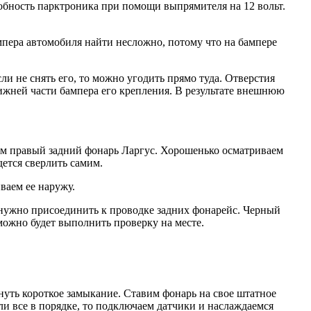
собность парктроника при помощи выпрямителя на 12 вольт.
мпера автомобиля найти несложно, потому что на бампере
ли не снять его, то можно угодить прямо туда. Отверстия
ижней части бампера его крепления. В результате внешнюю
руем правый задний фонарь Ларгус. Хорошенько осматриваем
ется сверлить самим.
ваем ее наружу.
 нужно присоединить к проводке задних фонарейс. Черный
 можно будет выполнить проверку на месте.
нуть короткое замыкание. Ставим фонарь на свое штатное
сли все в порядке, то подключаем датчики и наслаждаемся