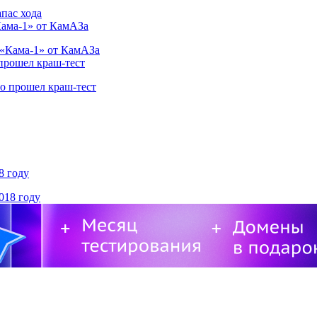
Кама-1» от КамАЗа
 прошел краш-тест
8 году