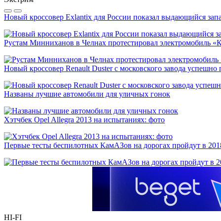
Новый кроссовер Exlantix для России показал выдающийся запа
Рустам Минниханов в Челнах протестировал электромобиль «
Новый кроссовер Renault Duster с московского завода успешно
Названы лучшие автомобили для уличных гонок
Хэтчбек Opel Allegra 2013 на испытаниях: фото
Первые тесты беспилотных КамАЗов на дорогах пройдут в 201
HI-FI