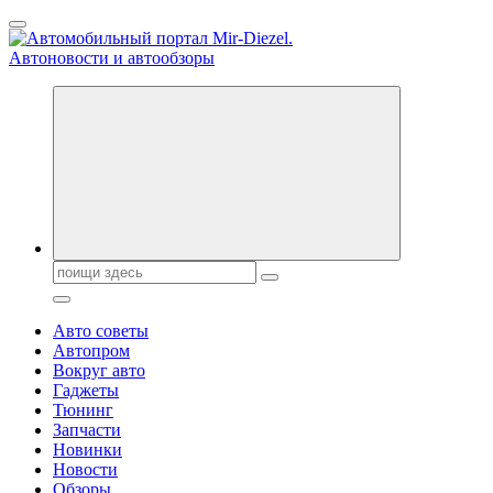
Перейти
к
содержанию
Справочник автомобилиста. Обзор новинок популярных автобре
Поиск:
Авто советы
Автопром
Вокруг авто
Гаджеты
Тюнинг
Запчасти
Новинки
Новости
Обзоры