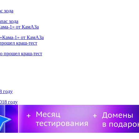
с хода
Кама-1» от КамАЗа
 прошел краш-тест
8 году