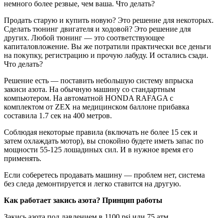
немного более резвые, чем ваша. Что делать?
Продать старую и купить новую? Это решение для некоторых.
Сделать тюнинг двигателя и ходовой? Это решение для
других. Любой тюнинг — это соответствующее
капиталовложение. Вы же потратили практически все деньги
на покупку, регистрацию и прочую лабуду. И остались сзади.
Что делать?
Решение есть — поставить небольшую систему впрыска
закиси азота. На обычную машину со стандартным
компьютером. На автоматной HONDA RAFAGA с
комплектом от ZEX на медицинском баллоне прибавка
составила 1.7 сек на 400 метров.
Соблюдая некоторые правила (включать не более 15 сек и
затем охлаждать мотор), вы спокойно будете иметь запас по
мощности 55-125 лошадиных сил. И в нужное время его
применять.
Если соберетесь продавать машину — проблем нет, система
без следа демонтируется и легко ставится на другую.
Как работает закись азота? Принцип работы
Закись азота под давлением в 1100 psi или 75 атм