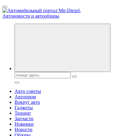
Перейти
к
содержанию
Справочник автомобилиста. Обзор новинок популярных
автобрендов, технические характреристики, фото и
автообзоры. Автотюнинг, тест-драйвы. Шины, диски, резина
Поиск:
Авто советы
Автопром
Вокруг авто
Гаджеты
Тюнинг
Запчасти
Новинки
Новости
Обзоры