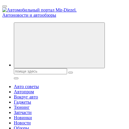
Перейти
к
содержанию
Справочник автомобилиста. Обзор новинок популярных
автобрендов, технические характреристики, фото и
автообзоры. Автотюнинг, тест-драйвы. Шины, диски, резина
Поиск:
Авто советы
Автопром
Вокруг авто
Гаджеты
Тюнинг
Запчасти
Новинки
Новости
Обзоры